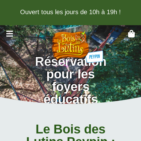
Ouvert tous les jours de 10h à 19h !
Réservation
pour les
foyers
éducatifs
(MECS)
Le Bois des